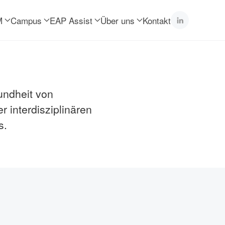
M
Campus
EAP Assist
Über uns
Kontakt
ung.
undheit von
r interdisziplinären
s.