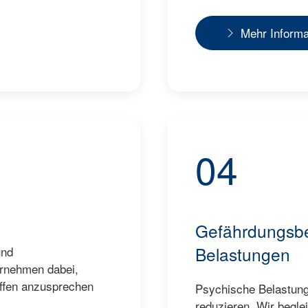
Mehr Informa
04
Gefährdungsbe
Belastungen
und
rnehmen dabei,
offen anzusprechen
Psychische Belastun
reduzieren. Wir begle