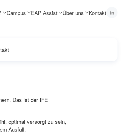
M
Campus
EAP Assist
Über uns
Kontakt
tsversorgung und reduzieren Sie die Fehlzeiten Ihrer Mitarb
takt
ern. Das ist der IFE
l, optimal versorgt zu sein,
em Ausfall.