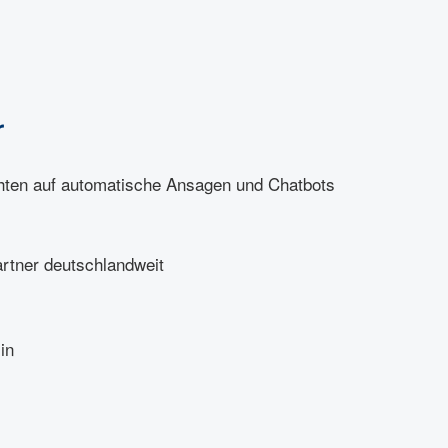
r
hten auf automatische Ansagen und Chatbots
artner deutschlandweit
in