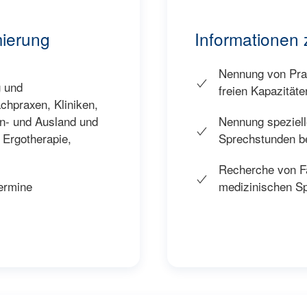
mierung
Informationen 
Nennung von Pra
g und
freien Kapazität
chpraxen, Kliniken,
In- und Ausland und
Nennung speziell
, Ergotherapie,
Sprechstunden be
Recherche von Fa
medizinischen Sp
ermine